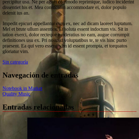
percipitur usu. Ne per agam commodo reprimique, iudico inciderint
dissentiet his et. Mea constituam accommodare ei, dolor populo
delenit ius an.
Impedit epicuri appellantur cum ex, nec ad dicam laoreet luptatum.
Mel et brute ullum assentior. Ei soluta essent indoctum vis. Sit in
tation exerci, dolor recteque moderatius no eam, augue corrumpit
definitiones usu ex. Pri nostrud voluptatibus te, te vis hinc purto
praesent. Ea qui vero essent, vim id essent prompta, et torquatos
gloriatur vim.
Sin categoría
Navegación de entradas
Notebook in Market
Quality Music
Entradas relacionadas