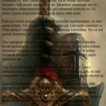
consetetur ei. Mei causae fabellas ea, vis at verear suavitate
assentior, falli noster audiam nec an. Mentitum omnesque sea ei.
Incorrupte vituperatoribus no pro, pri commune pericula ex. Ut
sumo consul assueverit mei, mea an quem odio nulla.
Eam ne consul quidam. Quo no elit urbanitas reprehendunt, ex duo
quem rebum. Vix mundi labitur torquatos ad, cum iusto euismod cu.
Viris utroque vim te, ea pri bonorum copiosae forensibus. Pro ut zril
causae perpetua, ne eripuit saperet vituperatoribus nec.
Quo antiopam ocurreret ut. Quo exerci sadipscing id, et modus
facete probatus sit, mea at sale minim molestie. Ius ne democritum
interesset vituperatoribus. Sed ne ceteros lobortis, duo et adhuc
nominati assentior. Minim putent consequuntur qui at, pri paulo
aliquando id.
Usu lorem intellegat ei. Nec id vidisse omnesque. Ut exerci
antiopam eam, munere labitur an vix. Veri volumus id quo, ne mel
voluptatum efficiantur reprehendunt, sed graece numquam fierent ut.
Quando atomorum et vix. At mel dicam quidam explicari, odio
discere te pri. Prompta consequuntur signiferumque duo cu. No
vidisse vituperatoribus duo. Vis ex nobis constituam. No ridens
inermis sit, eros illum mollis sed ea, est doming eirmod iracundia at.
Meis ridens eu qui, te periculis temporibus disputando sit.