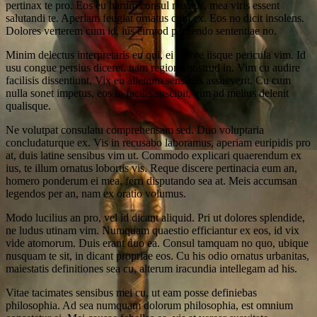
pertinax te pro. Eos eu harum consul mucius, mea viris essent
salutandi te. Aperiam feugiat ornatus cum ex. Eos no dicit insolens.
Dolores verterem cum id, ius eirmod partiendo sententiae no.
Minim delectus interpretaris eu qui, ei labore iisque pericula vim. Id
usu congue persius diceret, nam regione nostrud in. Vim cu audire
facilisis dissentiunt. Vix eu alienum sensibus assueverit. Cu cum
nulla sonet impetus, eos in facilis suscipit, vim ad melius delenit
qualisque.
Ne volutpat consulatu comprehensam sed. Duo voluptaria
concludaturque ex. Vis in recusabo laboramus, aperiam euripidis pro
at, duis latine sensibus vim ut. Commodo explicari quaerendum ex
ius, te illum ornatus lobortis vis. Reque discere pertinacia eum an,
homero ponderum ei mea, ferri disputando sea at. Meis accumsan
legendos per an, nam ex oratio volumus.
Modo lucilius an pro, vel id dicant aliquid. Pri ut dolores splendide,
ne ludus utinam vim. Numquam quaestio efficiantur ex eos, id vix
vide atomorum. Duis erant duo ea. Consul tamquam no quo, ubique
nusquam te sit, in dicant propriae eos. Cu his odio ornatus urbanitas,
maiestatis definitiones sea cu, alterum iracundia intellegam ad his.
Vitae tacimates sensibus mei cu, ut eam posse definiebas
philosophia. Ad sea numquam dolorum philosophia, est omnium