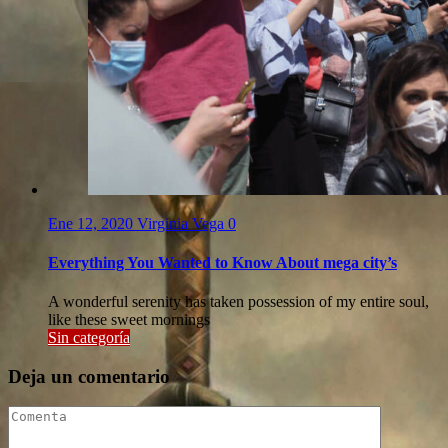
Ene 12, 2020
Virginia Vega
0
Everything You Wanted to Know About mega city’s
A wonderful serenity has taken possession of my entire soul,
like these sweet mornings
Sin categoría
Deja un comentario