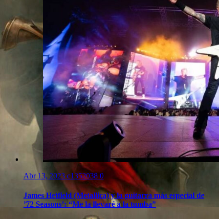
Abr 13, 2023
c1352038
0
James Hetfield (Metallica) y la guitarra más especial de
’72 Seasons’: “Me la llevaré a la tumba”