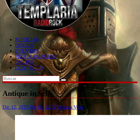
NOTICIAS
DISCOS
EVENTOS
PROGRAMACION
ONLINE
CONTACTO
Antique in Sell
Dic 12, 2015
Abr 18, 2023
Virginia Vega