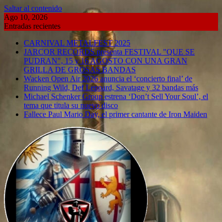
Saltar al contenido
Ago 10, 2026
Entradas recientes
CARNIVAL METALFEST 2025
JARCOR RECORDS presenta FESTIVAL "QUE SE
PUDRAN", 15 y 16 AGOSTO CON UNA GRAN
GRILLA DE GROSAS BANDAS
Wacken Open Air 2026 anuncia el ‘concierto final’ de
Running Wild, Def Leppard, Savatage y 32 bandas más
Michael Schenker Group estrena ‘Don’t Sell Your Soul’, el
tema que titula su nuevo disco
Fallece Paul Mario Day, el primer cantante de Iron Maiden