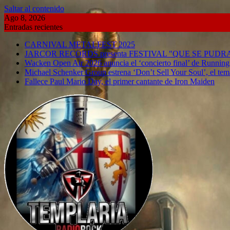
Saltar al contenido
Ago 8, 2026
Entradas recientes
CARNIVAL METALFEST 2025
JARCOR RECORDS presenta FESTIVAL "QUE SE PUD
Wacken Open Air 2026 anuncia el ‘concierto final’ de Runnin
Michael Schenker Group estrena ‘Don’t Sell Your Soul’, el tema
Fallece Paul Mario Day, el primer cantante de Iron Maiden