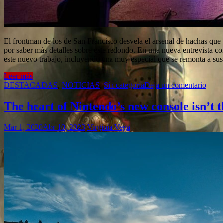
El frontman de los de San Francisco desvela el arsenal de hachas que
por saber más detalles sobre este redondo. En una nueva entrevista co
este nuevo trabajo, incluyendo una muy especial que se remonta a su
Leer más
DESTACADAS
,
NOTICIAS
,
Sin categoría
Deja un comentario
The heart of Nintendo’s new console isn’t 
Mar 1, 2020
Abr 10, 2023
Virginia Vega