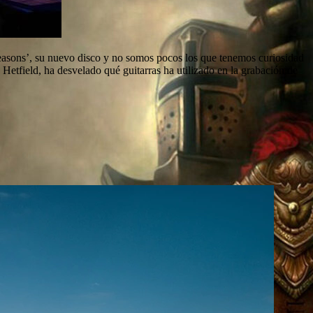
Seasons’, su nuevo disco y no somos pocos los que tenemos curiosidad
Hetfield, ha desvelado qué guitarras ha utilizado en la grabación de