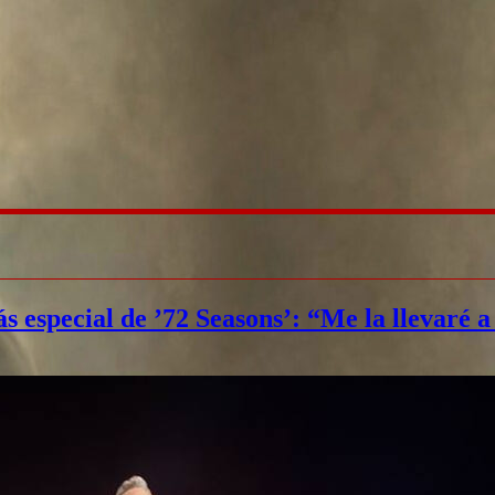
ás especial de ’72 Seasons’: “Me la llevaré 