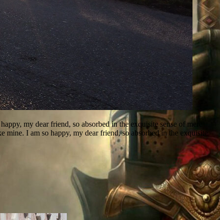
happy, my dear friend, so absorbed in the exquisite sense of mere
like mine. I am so happy, my dear friend, so absorbed in the exquisite