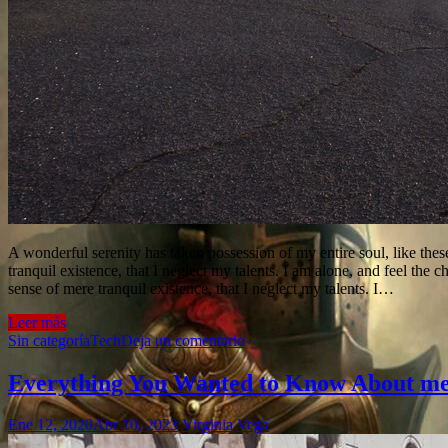
A wonderful serenity has taken possession of my entire soul, like the
tranquil existence, that I neglect my talents. I am alone, and feel the 
sense of mere tranquil existence, that I neglect my talents. I…
Leer más
Sin categoría
Tech
Deja un comentario
Everything You Wanted to Know About meg
Ene 12, 2020
Abr 10, 2023
Virginia Vega