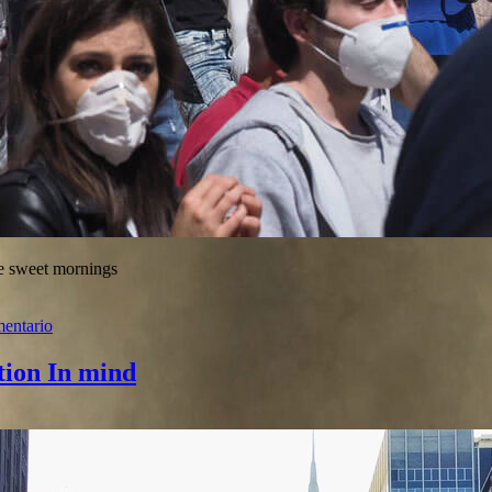
se sweet mornings
entario
tion In mind