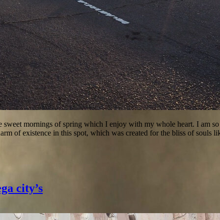
se sweet mornings of spring which I enjoy with my whole heart. I am so 
charm of existence in this spot, which was created for the bliss of souls 
a city’s