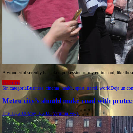
A wonderful serenity has taken possession of my entire soul, like the
Leer más
Sin categoría
Business
,
cinema
,
health
,
sport
,
travel
,
world
Deja un com
Metro city’s should make road with protec
Ene 12, 2020
May 8, 2023
Virginia Vega