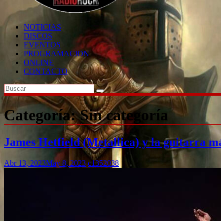
NOTICIAS
DISCOS
EVENTOS
PROGRAMACION
ONLINE
CONTACTO
Categoría:
Sin categoría
James Hetfield (Metallica) y la guitarra m
Abr 13, 2023
May 8, 2023
c1352038