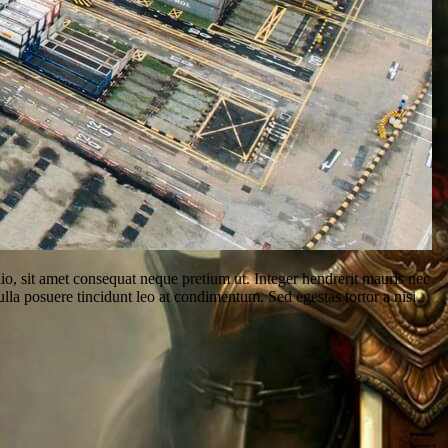
o odio, sit amet consequat neque pretium ut. Integer hendrerit mauris nec
 Nulla posuere tincidunt leo at condimentum. Sed egestas tortor a nisi