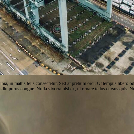
 lacinia, in mattis felis consectetur. Sed at pretium orci. Ut tempus liber
citudin purus congue. Nulla viverra nisi ex, ut ornare tellus cursus quis.