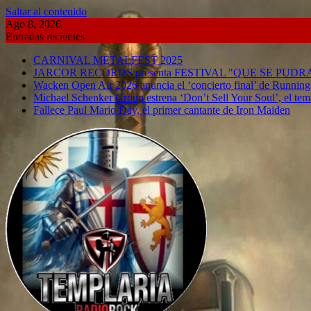
Saltar al contenido
Ago 8, 2026
Entradas recientes
CARNIVAL METALFEST 2025
JARCOR RECORDS presenta FESTIVAL "QUE SE PUD
Wacken Open Air 2026 anuncia el ‘concierto final’ de Runnin
Michael Schenker Group estrena ‘Don’t Sell Your Soul’, el tema
Fallece Paul Mario Day, el primer cantante de Iron Maiden