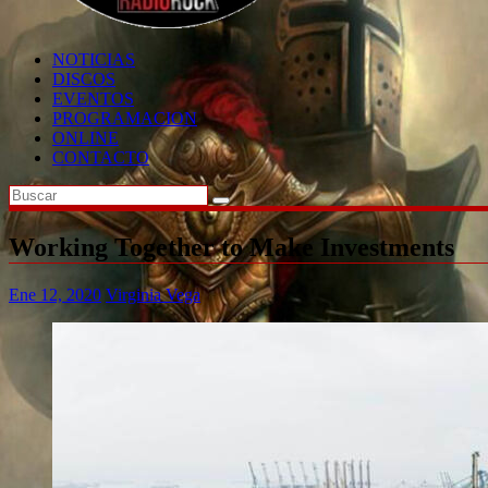
NOTICIAS
DISCOS
EVENTOS
PROGRAMACION
ONLINE
CONTACTO
Working Together to Make Investments
Ene 12, 2020
Virginia Vega