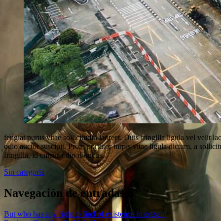
feugiat purus vitae sollicitudin laoreet. Duis fringilla ligula vel velit
odio auctor suscipit. Proin porttitor turpis vitae ligula dictum, a solli
fringilla, id cursus odio rhoncus.
Sin categoría
Navegación de entradas
But who has any right to find of existence in present