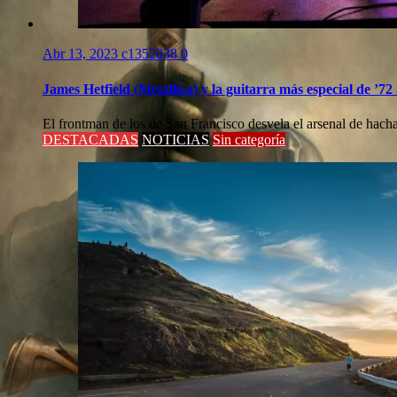
Abr 13, 2023
c1352038
0
James Hetfield (Metallica) y la guitarra más especial de ’72
El frontman de los de San Francisco desvela el arsenal de hachas
DESTACADAS
NOTICIAS
Sin categoría