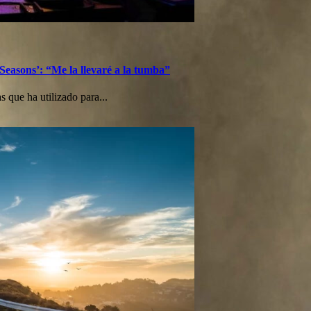
 Seasons’: “Me la llevaré a la tumba”
 que ha utilizado para...