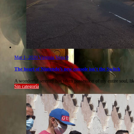
Mar 1, 2020
Virginia Vega
0
The heart of Nintendo’s new console isn’t the Switch
A wonderful serenity has taken possession of my entire soul, li
Sin categoría