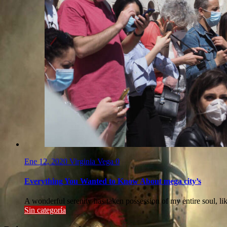
Ene 12, 2020
Virginia Vega
0
Everything You Wanted to Know About mega city’s
A wonderful serenity has taken possession of my entire soul, l
Sin categoría